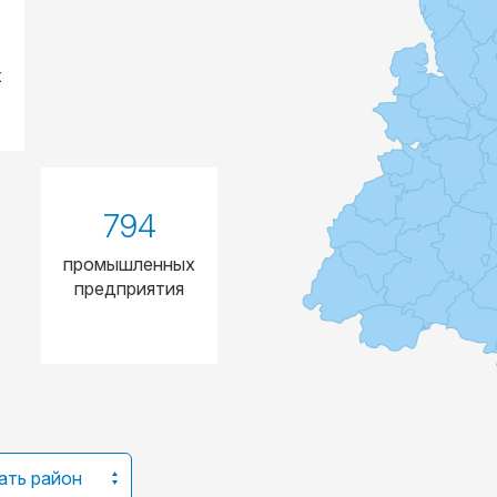
х
794
промышленных
предприятия
ать район