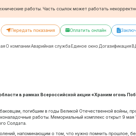
технические работы. Часть ссылок может работать некорректно
Передать показания
Оплатить онлайн
Заклю
ная
О компании
Аварийная служба
Единое окно
Догазификация
В
 области в рамках Всероссийской акции «Храним огонь П
аковцам, погибшим в годы Великой Отечественной войны, пр
коналадочные работы. Мемориальный комплекс открыт 9 мая 1
ого Солдата.
колений, напоминающим о том, что нужно помнить прошлое, б