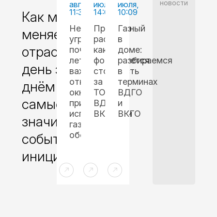
новости
августа,
июля,
июля,
11:35
14:02
10:09
Как мы
Невидимая
Прозрачный
Газ
меняем
угроза:
расчет:
в
отрасль
почему
как
доме:
летом
формируется
разбираемся
день за
важно
стоимость
в
открывать
за
терминах
днём —
окно
ТО
ВДГО
самые
при
ВДГО/
и
использовании
ВКГО
ВКГО
значимые
газового
оборудования
события и
инициативы