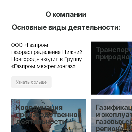
О компании
Основные виды деятельности:
ООО «Газпром
Транспор
газораспределение Нижний
природног
Новгород» входит в Группу
«Газпром межрегионгаз»
Узнать больше
Координация
Газифика
производственной
и эксплуа
деятельности
газовых с
региона